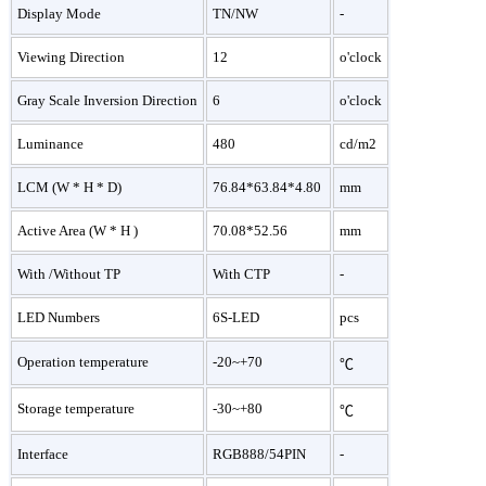
Display Mode
TN/NW
-
Viewing Direction
12
o'clock
Gray Scale Inversion Direction
6
o'clock
Luminance
480
cd/m2
LCM (W * H * D)
76.84*63.84*4.80
mm
Active Area (W * H )
70.08*52.56
mm
With /Without TP
With CTP
-
LED Numbers
6S-LED
pcs
Operation temperature
-20~+70
℃
Storage temperature
-30~+80
℃
Interface
RGB888/54PIN
-