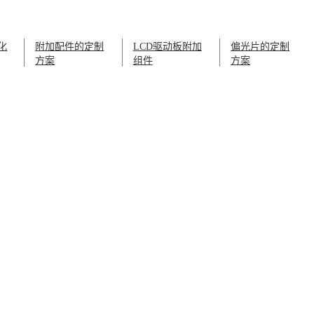
化
附加配件的定制
LCD驱动板附加
偏光片的定制
方案
组件
方案