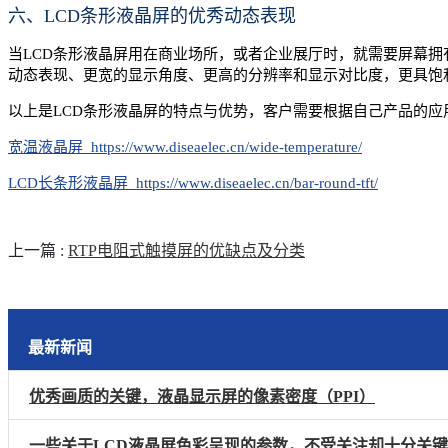
六、LCD条形液晶屏的优秀动态表现
当LCD条形液晶屏用在商业场所，或者企业展厅时，就需要屏幕拥
动态表现、更宽的显示角度、更高的分辨率和显示对比度，更具饱
以上是LCD条形液晶屏的特点与优势，客户需要根据自己产品的
宽温液晶屏 https://www.diseaelec.cn/wide-temperature/
LCD长条形液晶屏 https://www.diseaelec.cn/bar-round-tft/
上一篇
:
RTP电阻式触摸屏的优缺点及分类
最新新闻
优秀画质的关键，液晶显示屏的像素密度（PPI）
一些关于LCD液晶屏色彩呈现的参数，不受关注却十分关