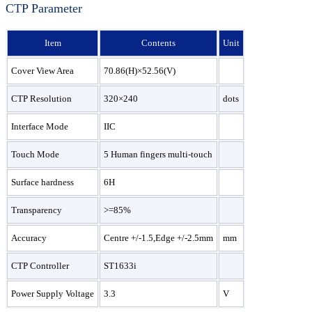
CTP Parameter
Item
Contents
Unit
Cover View Area
70.86(H)×52.56(V)
CTP Resolution
320×240
dots
Interface Mode
IIC
Touch Mode
5 Human fingers multi-touch
Surface hardness
6H
Transparency
>=85%
Accuracy
Centre +/-1.5,Edge +/-2.5mm
mm
CTP Controller
ST1633i
Power Supply Voltage
3.3
V