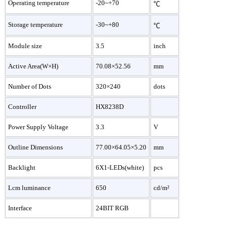
Operating temperature
-20~+70
℃
Storage temperature
-30~+80
℃
Module size
3.5
inch
Active Area(W×H)
70.08×52.56
mm
Number of Dots
320×240
dots
Controller
HX8238D
Power Supply Voltage
3.3
V
Outline Dimensions
77.00×64.05×5.20
mm
Backlight
6X1-LEDs(white)
pcs
Lcm luminance
650
cd/m²
Interface
24BIT RGB