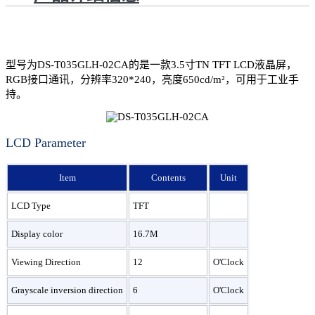
型号为DS-T035GLH-02CA的是一款3.5寸TN TFT LCD液晶屏，
RGB接口通讯，分辨率320*240，亮度650cd/m²，可用于工业手
持。
LCD Parameter
Item
Contents
Unit
LCD Type
TFT
Display color
16.7M
Viewing Direction
12
O'Clock
Grayscale inversion direction
6
O'Clock