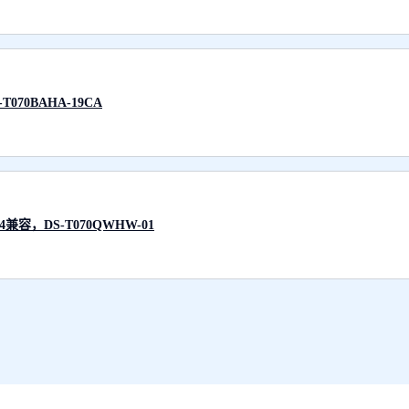
070BAHA-19CA
4兼容，DS-T070QWHW-01