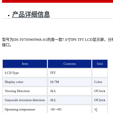
产品详细信息
型号为DS-T070SWHWA-01的是一款7.0寸IPS TFT LCD显示屏
接口。
Item
Contents
Unit
LCD Type
TFT
Display color
16.7M
Color
Viewing Direction
ALL
O'Clock
Grayscale inversion direction
ALL
O'Clock
Operating temperature
-30~+85
℃