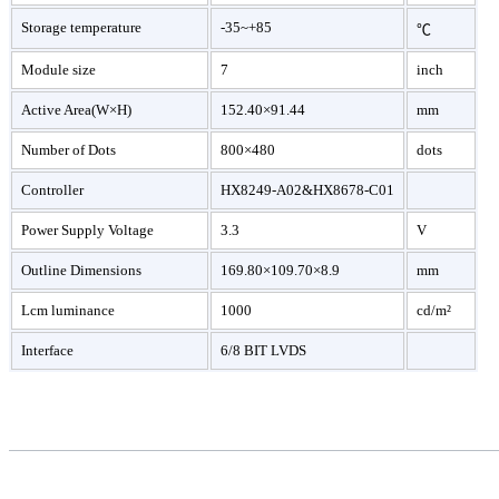
Storage temperature
-35~+85
℃
Module size
7
inch
Active Area(W×H)
152.40×91.44
mm
Number of Dots
800×480
dots
Controller
HX8249-A02&HX8678-C01
Power Supply Voltage
3.3
V
Outline Dimensions
169.80×109.70×8.9
mm
Lcm luminance
1000
cd/m²
Interface
6/8 BIT LVDS