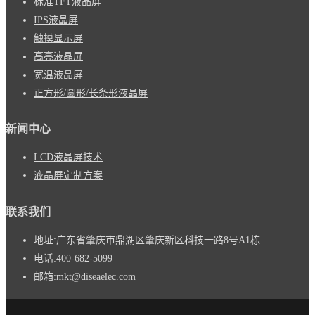
标准TFT液晶屏
IPS液晶屏
触摸显示屏
高亮液晶屏
宽温液晶屏
正方形/圆形/长条形液晶屏
新闻中心
LCD液晶屏技术
液晶屏定制方案
联系我们
地址:
广东省肇庆市鼎湖区肇庆新区科技一路8号A1栋
电话:
400-682-5099
邮箱:
mkt@diseaelec.com