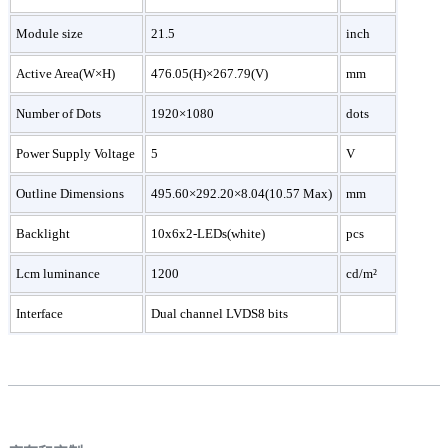
Module size
21.5
inch
Active Area(W×H)
476.05(H)×267.79(V)
mm
Number of Dots
1920×1080
dots
Power Supply Voltage
5
V
Outline Dimensions
495.60×292.20×8.04(10.57 Max)
mm
Backlight
10x6x2-LEDs(white)
pcs
Lcm luminance
1200
cd/m²
Interface
Dual channel LVDS8 bits