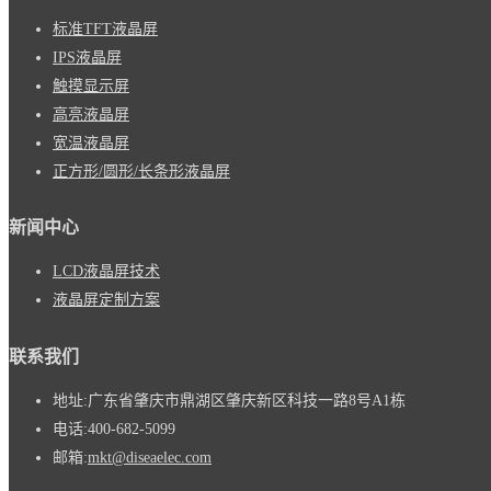
标准TFT液晶屏
IPS液晶屏
触摸显示屏
高亮液晶屏
宽温液晶屏
正方形/圆形/长条形液晶屏
新闻中心
LCD液晶屏技术
液晶屏定制方案
联系我们
地址:
广东省肇庆市鼎湖区肇庆新区科技一路8号A1栋
电话:
400-682-5099
邮箱:
mkt@diseaelec.com