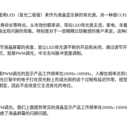
是用LED（发光二极管）来作为液晶显示屏的背光源。另一种是CCFL
高、寿命长等特点。从市场份额来讲，现在LED背光是主流，家电、车
容易出现闪屏的现象。特别是对于一些眼睛比较敏感的客户来说，这
调节液晶屏幕的亮度，就让LED背光源不断的开启和关闭，通过调节
式，就是PWM调光，中文名叫脉冲宽度调制。
WM调光的显示产品工作频率在200Hz-1000Hz，人眼在频率达
，荧光灯管中的电子打在荧光粉上形成光斑的这个过程有延迟作用，视
较明显，因此不会改变它主流背光的地位。
M调光。我们上面提到常见的液晶显示产品工作频率在200Hz-100
杜绝了液晶屏幕的闪屏问题。