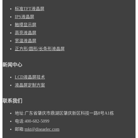
标准TFT液晶屏
IPS液晶屏
触摸显示屏
高亮液晶屏
宽温液晶屏
正方形/圆形/长条形液晶屏
新闻中心
LCD液晶屏技术
液晶屏定制方案
联系我们
地址:
广东省肇庆市鼎湖区肇庆新区科技一路8号A1栋
电话:
400-682-5099
邮箱:
mkt@diseaelec.com