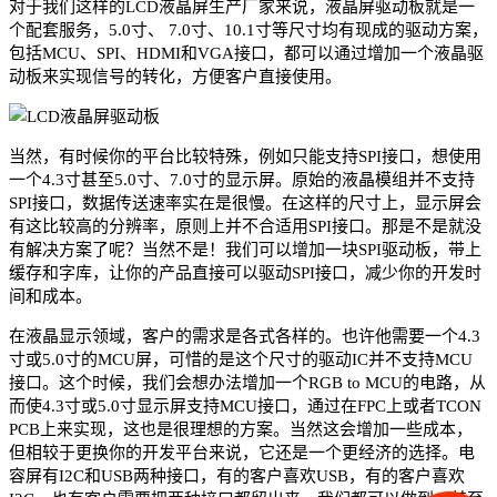
对于我们这样的LCD液晶屏生产厂家来说，液晶屏驱动板就是一
个配套服务，5.0寸、 7.0寸、10.1寸等尺寸均有现成的驱动方案，
包括MCU、SPI、HDMI和VGA接口，都可以通过增加一个液晶驱
动板来实现信号的转化，方便客户直接使用。
当然，有时候你的平台比较特殊，例如只能支持SPI接口，想使用
一个4.3寸甚至5.0寸、7.0寸的显示屏。原始的液晶模组并不支持
SPI接口，数据传送速率实在是很慢。在这样的尺寸上，显示屏会
有这比较高的分辨率，原则上并不合适用SPI接口。那是不是就没
有解决方案了呢？当然不是！我们可以增加一块SPI驱动板，带上
缓存和字库，让你的产品直接可以驱动SPI接口，减少你的开发时
间和成本。
在液晶显示领域，客户的需求是各式各样的。也许他需要一个4.3
寸或5.0寸的MCU屏，可惜的是这个尺寸的驱动IC并不支持MCU
接口。这个时候，我们会想办法增加一个RGB to MCU的电路，从
而使4.3寸或5.0寸显示屏支持MCU接口，通过在FPC上或者TCON
PCB上来实现，这也是很理想的方案。当然这会增加一些成本，
但相较于更换你的开发平台来说，它还是一个更经济的选择。电
容屏有I2C和USB两种接口，有的客户喜欢USB，有的客户喜欢