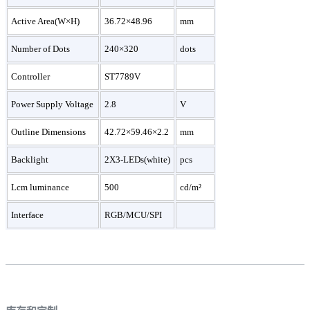
Active Area(W×H)
36.72×48.96
mm
Number of Dots
240×320
dots
Controller
ST7789V
Power Supply Voltage
2.8
V
Outline Dimensions
42.72×59.46×2.2
mm
Backlight
2X3-LEDs(white)
pcs
Lcm luminance
500
cd/m²
Interface
RGB/MCU/SPI