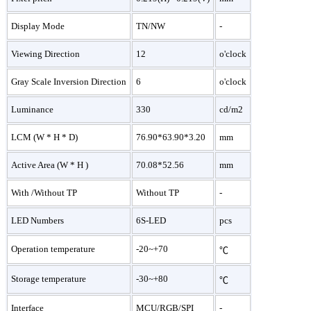
Display Mode
TN/NW
-
Viewing Direction
12
o'clock
Gray Scale Inversion Direction
6
o'clock
Luminance
330
cd/m2
LCM (W * H * D)
76.90*63.90*3.20
mm
Active Area (W * H )
70.08*52.56
mm
With /Without TP
Without TP
-
LED Numbers
6S-LED
pcs
Operation temperature
-20~+70
℃
Storage temperature
-30~+80
℃
Interface
MCU/RGB/SPI
-