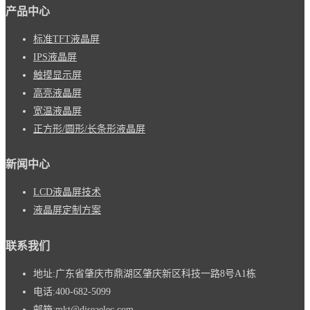
产品中心
标准TFT液晶屏
IPS液晶屏
触摸显示屏
高亮液晶屏
宽温液晶屏
正方形/圆形/长条形液晶屏
新闻中心
LCD液晶屏技术
液晶屏定制方案
联系我们
地址:
广东省肇庆市鼎湖区肇庆新区科技一路8号A1栋
电话:
400-682-5099
邮箱:
mkt@diseaelec.com