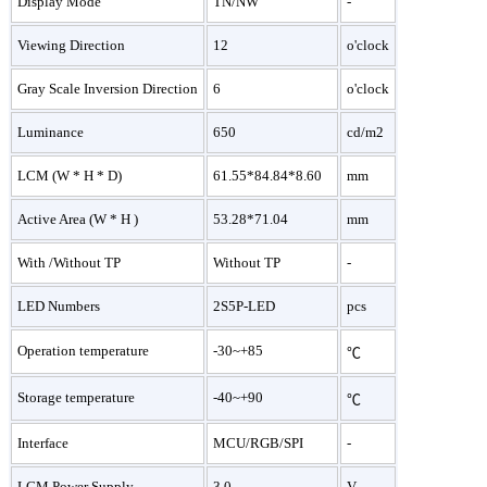
Display Mode
TN/NW
-
Viewing Direction
12
o'clock
Gray Scale Inversion Direction
6
o'clock
Luminance
650
cd/m2
LCM (W * H * D)
61.55*84.84*8.60
mm
Active Area (W * H )
53.28*71.04
mm
With /Without TP
Without TP
-
LED Numbers
2S5P-LED
pcs
Operation temperature
-30~+85
℃
Storage temperature
-40~+90
℃
Interface
MCU/RGB/SPI
-
LCM Power Supply
3.0
V