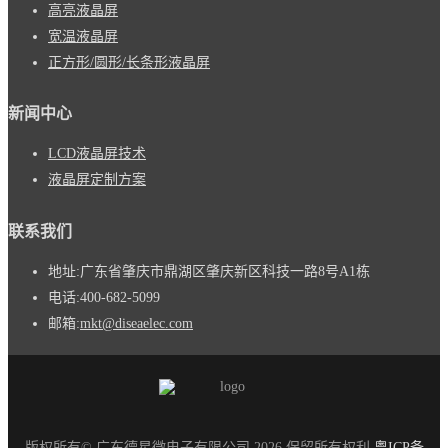
高亮液晶屏
宽温液晶屏
正方形/圆形/长条形液晶屏
新闻中心
LCD液晶屏技术
液晶屏定制方案
联系我们
地址:
广东省肇庆市鼎湖区肇庆新区科技一路8号A1栋
电话:
400-682-5099
邮箱:
mkt@diseaelec.com
版权所有© 广东德星微电子有限公司 2026 保留所有权利
粤ICP备